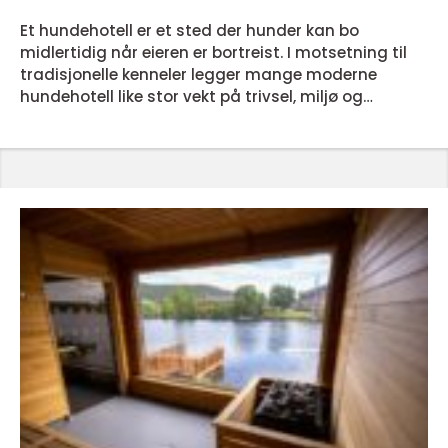
Et hundehotell er et sted der hunder kan bo
midlertidig når eieren er bortreist. I motsetning til
tradisjonelle kenneler legger mange moderne
hundehotell like stor vekt på trivsel, miljø og
aktivitet som på ren oppbevaring. Målet er at
hunden skal komme hjem like trygg, veltilpasset og
harmonisk som da den ble levert gjerne enda mer
fornøyd. Et godt hundehotell kombinerer praktiske
løsninger med omsorgsfull oppfølging. Det handler
om ro, nok pl...