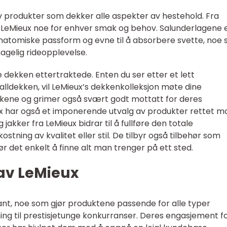
av produkter som dekker alle aspekter av hestehold. Fra
har LeMieux noe for enhver smak og behov. Salunderlagene 
 anatomiske passform og evne til å absorbere svette, noe
agelig rideopplevelse.
e dekken ettertraktede. Enten du ser etter et lett
lldekken, vil LeMieux’s dekkenkolleksjon møte dine
maskene og grimer også svært godt mottatt for deres
ux har også et imponerende utvalg av produkter rettet m
 jakker fra LeMieux bidrar til å fullføre den totale
stning av kvalitet eller stil. De tilbyr også tilbehør som
ør det enkelt å finne alt man trenger på ett sted.
 av LeMieux
legant, noe som gjør produktene passende for alle typer
ng til prestisjetunge konkurranser. Deres engasjement fo