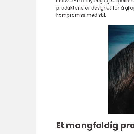
Shower-Tek Fly Rug og Capella H
produktene er designet for å gi 
kompromiss med stil.
Et mangfoldig pr