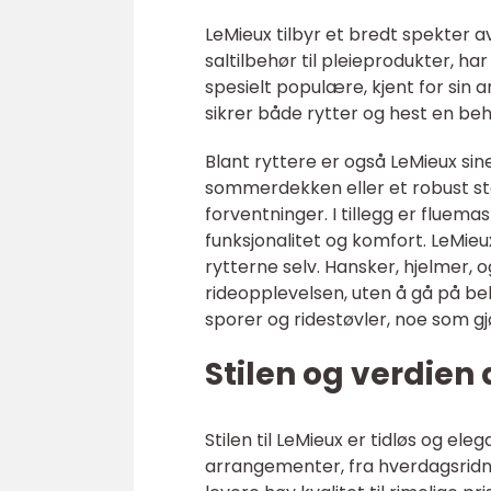
LeMieux tilbyr et bredt spekter 
saltilbehør til pleieprodukter, 
spesielt populære, kjent for sin
sikrer både rytter og hest en beh
Blant ryttere er også LeMieux sin
sommerdekken eller et robust sta
forventninger. I tillegg er flue
funksjonalitet og komfort. LeMie
rytterne selv. Hansker, hjelmer, og
rideopplevelsen, uten å gå på beko
sporer og ridestøvler, noe som gj
Stilen og verdien
Stilen til LeMieux er tidløs og e
arrangementer, fra hverdagsridni