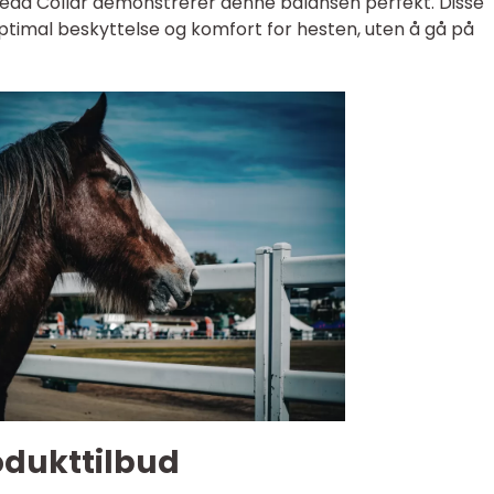
ead Collar demonstrerer denne balansen perfekt. Disse
optimal beskyttelse og komfort for hesten, uten å gå på
odukttilbud