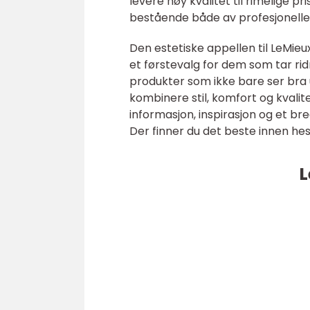
levere høy kvalitet til rimelige 
bestående både av profesjonelle 
Den estetiske appellen til LeMieu
et førstevalg for dem som tar rid
produkter som ikke bare ser bra 
kombinere stil, komfort og kvalite
informasjon, inspirasjon og et br
Der finner du det beste innen hest
L