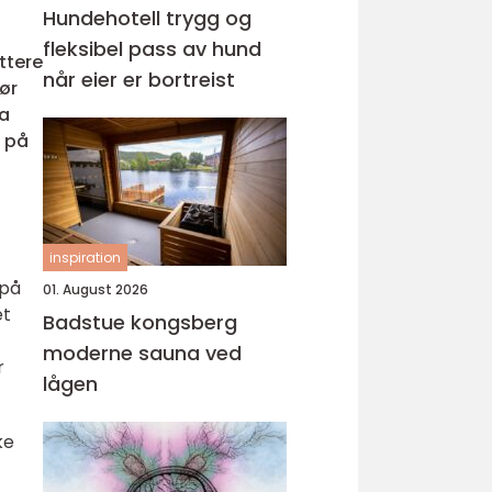
Hundehotell trygg og
fleksibel pass av hund
yttere
når eier er bortreist
hør
va
g på
inspiration
 på
01. August 2026
et
Badstue kongsberg
moderne sauna ved
r
lågen
ke