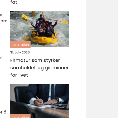
fat
er
 som
inspiration
31. July 2026
ot
Firmatur som styrker
samholdet og gir minner
for livet
r å
inspiration