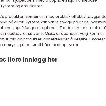
priser har hjulpet dem med å oppnå en lojal kundebase,
ryttere og entusiaster.
x’s produkter, kombinert med praktisk effektivitet, gjør de
ning på alvor. Ryttere kan være trygge på at de investere
ut, men også fungerer optimalt. For de som er ute etter 
t i rideutstyret sitt, er LeMieux et åpenbart valg. For mer
edt utvalg av produkter, anbefales det å besøke
Eurohest
eutstyr og tilbehør til både hest og rytter.
es flere innlegg her