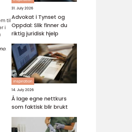
31. July 2026
Advokat i Tynset og
m til
Oppdal: Slik finner du
r i
riktig juridisk hjelp
å
.no
.
inspiration
14. July 2026
Å lage egne nettkurs
som faktisk blir brukt