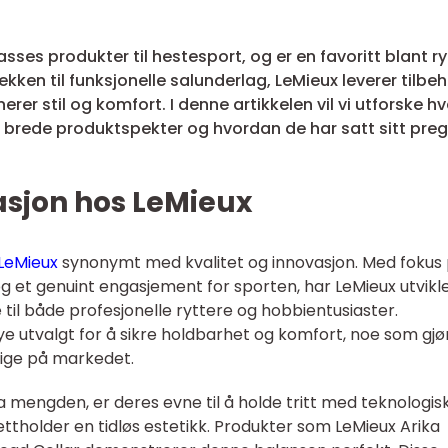
lasses produkter til hestesport, og er en favoritt blant r
kken til funksjonelle salunderlag, LeMieux leverer tilbe
er stil og komfort. I denne artikkelen vil vi utforske h
s brede produktspekter og hvordan de har satt sitt pre
asjon hos LeMieux
LeMieux
synonymt med kvalitet og innovasjon. Med fokus
 og et genuint engasjement for sporten, har LeMieux utvikl
til både profesjonelle ryttere og hobbientusiaster.
e utvalgt for å sikre holdbarhet og komfort, noe som gjø
lige på markedet.
fra mengden, er deres evne til å holde tritt med teknologis
ttholder en tidløs estetikk. Produkter som LeMieux Arika