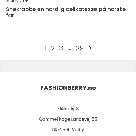
31. July 2026
Snøkrabbe en nordlig delikatesse på norske
fat
1
2
3
…
29
>
FASHIONBERRY.
no