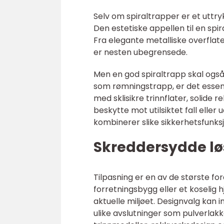
Selv om spiraltrapper er et uttryk
Den estetiske appellen til en spir
Fra elegante metalliske overflater
er nesten ubegrensede.
Men en god spiraltrapp skal også 
som rømningstrapp, er det essens
med sklisikre trinnflater, solide
beskytte mot utilsiktet fall elle
kombinerer slike sikkerhetsfunksj
Skreddersydde lø
Tilpasning er en av de største f
forretningsbygg eller et koselig h
aktuelle miljøet. Designvalg kan ink
ulike avslutninger som pulverlakke