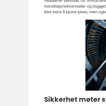
reduserer behovet for omfattende
installasjonskostnader og byggetid
ikke bare å spare plass, men ogs
Sikkerhet møter st