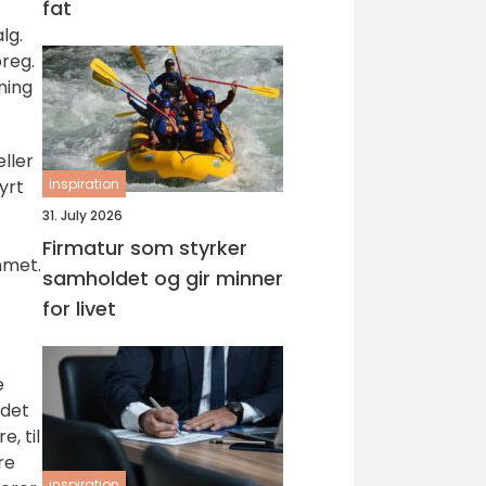
fat
lg.
preg.
ning
eller
yrt
inspiration
31. July 2026
Firmatur som styrker
mmet.
samholdet og gir minner
for livet
e
 det
e, til
re
inspiration