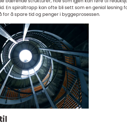
 bærende strukturer, noe som igjen kan føre til reduksjo
. En spiraltrapp kan ofte bli sett som en genial løsning f
å for å spare tid og penger i byggeprosessen.
il