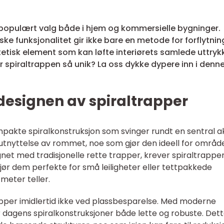
 populært valg både i hjem og kommersielle bygninger.
ke funksjonalitet gir ikke bare en metode for forflytnin
etisk element som kan løfte interiørets samlede uttrykk
r spiraltrappen så unik? La oss dykke dypere inn i denn
designen av spiraltrapper
ompakte spiralkonstruksjon som svinger rundt en sentral a
 utnyttelse av rommet, noe som gjør den ideell for områd
et med tradisjonelle rette trapper, krever spiraltrappe
jør dem perfekte for små leiligheter eller tettpakkede
meter teller.
opper imidlertid ikke ved plassbesparelse. Med moderne
r dagens spiralkonstruksjoner både lette og robuste. Det