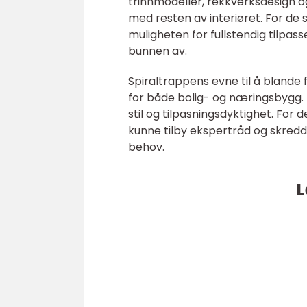
trinnmodeller, rekkverksdesign og
med resten av interiøret. For de 
muligheten for fullstendig tilpas
bunnen av.
Spiraltrappens evne til å blande f
for både bolig- og næringsbygg. 
stil og tilpasningsdyktighet. For 
kunne tilby ekspertråd og skred
behov.
L