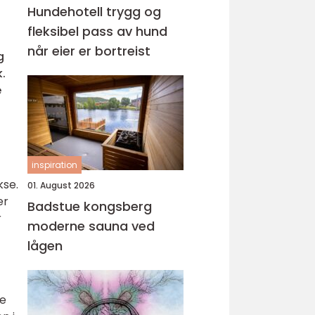
Hundehotell trygg og
fleksibel pass av hund
når eier er bortreist
g
.
e
inspiration
kse.
01. August 2026
er
Badstue kongsberg
r
moderne sauna ved
lågen
te