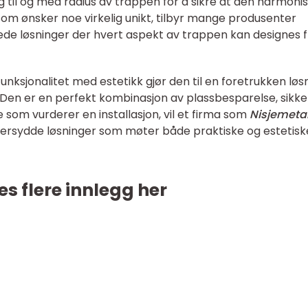
 til og med radius av trappen for å sikre at den harmoni
som ønsker noe virkelig unikt, tilbyr mange produsenter
sede løsninger der hvert aspekt av trappen kan designes 
unksjonalitet med estetikk gjør den til en foretrukken løs
Den er en perfekt kombinasjon av plassbesparelse, sikke
de som vurderer en installasjon, vil et firma som
Nisjemetal
dersydde løsninger som møter både praktiske og estetisk
es flere innlegg her