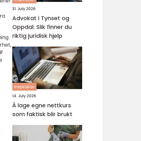
serer
31. July 2026
fra
Advokat i Tynset og
Oppdal: Slik finner du
riktig juridisk hjelp
ning
rhet,
l
e
inspiration
14. July 2026
Å lage egne nettkurs
som faktisk blir brukt