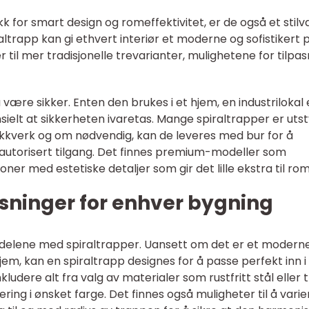
k for smart design og romeffektivitet, er de også et stilva
altrapp kan gi ethvert interiør et moderne og sofistikert 
 til mer tradisjonelle trevarianter, mulighetene for tilpas
være sikker. Enten den brukes i et hjem, en industrilokal 
ielt at sikkerheten ivaretas. Mange spiraltrapper er utst
 rekkverk og om nødvendig, kan de leveres med bur for å
r uautorisert tilgang. Det finnes premium-modeller som
oner med estetiske detaljer som gir det lille ekstra til ro
sninger for enhver bygning
ordelene med spiraltrapper. Uansett om det er et modern
jem, kan en spiraltrapp designes for å passe perfekt inn i
ludere alt fra valg av materialer som rustfritt stål eller tr
ring i ønsket farge. Det finnes også muligheter til å varie