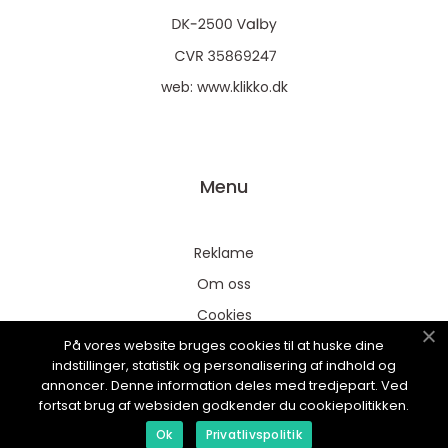
web:
www.klikko.dk
Menu
Reklame
Om oss
Cookies
På vores website bruges cookies til at huske dine
Kontakt Oss
indstillinger, statistik og personalisering af indhold og
Sitemap
annoncer. Denne information deles med tredjepart. Ved
fortsat brug af websiden godkender du cookiepolitikken.
Ok
Privatlivspolitik