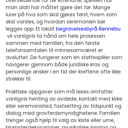
overveldende for de etterlatte, spesielt når
man aldri har måttet gjøre det før. Mange
lurer på hva som skal gjøres først, hvem som
skal varsles, og hvordan seremonien bør
legges opp. Et lokalt
begravelsesbyrå Rennebu
vil vanligvis ta hånd om hele prosessen
sammen med familien, fra den første
telefonsamtalen til minnesamværet er
avsluttet. De fungerer som en støttespiller som
navigerer gjennom både juridiske krav og
personlige ønsker i en tid der kreftene ofte ikke
strekker til.
Praktiske oppgaver som må løses omfatter
vanligvis henting av avdøde, kontakt med kirke
eller seremonisted, fastsetting av tidspunkt og
dialog med gravferdsmyndighetene. Familien
trenger også hjelp til valg av kiste eller urne,
blomsterdekorasjoner, musikalske innslag og