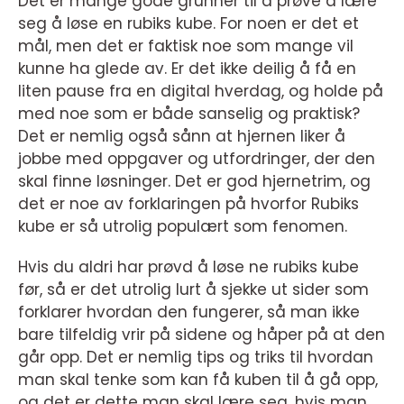
Det er mange gode grunner til å prøve å lære
seg å løse en rubiks kube. For noen er det et
mål, men det er faktisk noe som mange vil
kunne ha glede av. Er det ikke deilig å få en
liten pause fra en digital hverdag, og holde på
med noe som er både sanselig og praktisk?
Det er nemlig også sånn at hjernen liker å
jobbe med oppgaver og utfordringer, der den
skal finne løsninger. Det er god hjernetrim, og
det er noe av forklaringen på hvorfor Rubiks
kube er så utrolig populært som fenomen.
Hvis du aldri har prøvd å løse ne rubiks kube
før, så er det utrolig lurt å sjekke ut sider som
forklarer hvordan den fungerer, så man ikke
bare tilfeldig vrir på sidene og håper på at den
går opp. Det er nemlig tips og triks til hvordan
man skal tenke som kan få kuben til å gå opp,
og det er dette man skal lære seg, hvis man