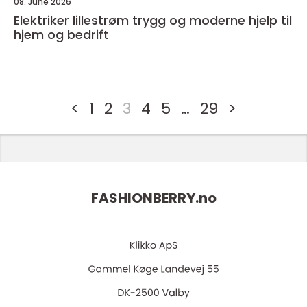
08. June 2026
Elektriker lillestrøm trygg og moderne hjelp til
hjem og bedrift
<
1
2
3
4
5
…
29
>
FASHIONBERRY.
no